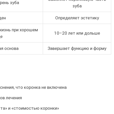
рень зуба
зуба
ден
Определяет эстетику
жизнь при хорошем
10–20 лет или дольше
де
ая основа
Завершает функцию и форму
снения, что коронка не включена
ов лечения
та» и «стоимостью коронки»