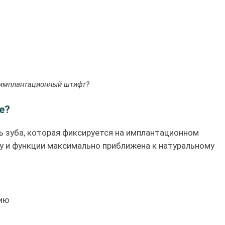
 имплантационный штифт?
е?
ь зуба, которая фиксируется на имплантационном
ту и функции максимально приближена к натуральному
цию
и