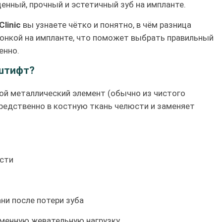
енный, прочный и эстетичный зуб на импланте.
Clinic
вы узнаете чётко и понятно, в чём разница
нкой на импланте, что поможет выбрать правильный
енно.
 штифт?
й металлический элемент (обычно из чистого
средственно в костную ткань челюсти и заменяет
сти
и после потери зуба
менную жевательную нагрузку