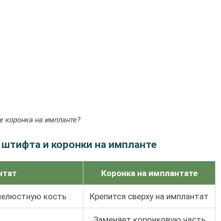
е коронка на импланте?
 штифта и коронки на импланте
нтат
Коронка на имплантате
 челюстную кость
Крепится сверху на имплантат
Заменяет коронковую часть