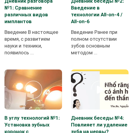
Дневник разговора
Дневник беседы №2:
№1: Сравнение
Введение в
различных видов
технологии All-on-4 /
имплантов
All-on-6
Введение В настоящее
Введение Ранее при
время, с развитием
полном отсутствии
науки и техники,
зубов основным
появилось ...
методом ...
В углу технологий №1:
Дневник беседы №4:
Установка зубных
Повлияет ли удаление
коронок с
зуба на нервы?