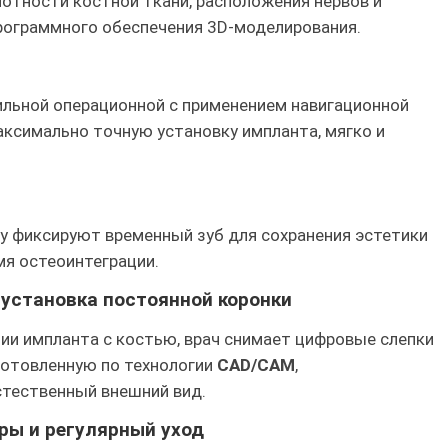
отности костной ткани, расположения нервов и
рограммного обеспечения 3D-моделирования.
ильной операционной с применением навигационной
аксимально точную установку импланта, мягко и
ту фиксируют временный зуб для сохранения эстетики
мя остеоинтеграции.
 установка постоянной коронки
ции импланта с костью, врач снимает цифровые слепки
готовленную по технологии
CAD/CAM
,
тественный внешний вид.
ры и регулярный уход