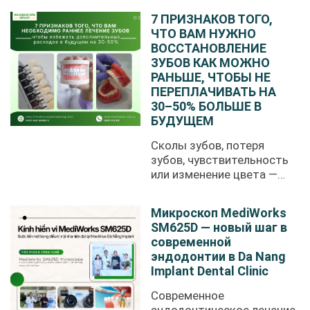
7 ПРИЗНАКОВ ТОГО,
ЧТО ВАМ НУЖНО
ВОССТАНОВЛЕНИЕ
ЗУБОВ КАК МОЖНО
РАНЬШЕ, ЧТОБЫ НЕ
ПЕРЕПЛАЧИВАТЬ НА
30–50% БОЛЬШЕ В
БУДУЩЕМ
Сколы зубов, потеря
зубов, чувствительность
или изменение цвета —
это ...
Микроскоп MediWorks
SM625D — новый шаг в
современной
эндодонтии в Da Nang
Implant Dental Clinic
Современное
эндодонтическое лечение