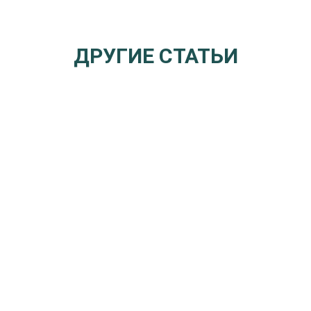
ДРУГИЕ СТАТЬИ
Благотворительная миссия Da Nang
Стом
Implant Dental Clinic в начальной школе
Impl
Gari
в Це
уча