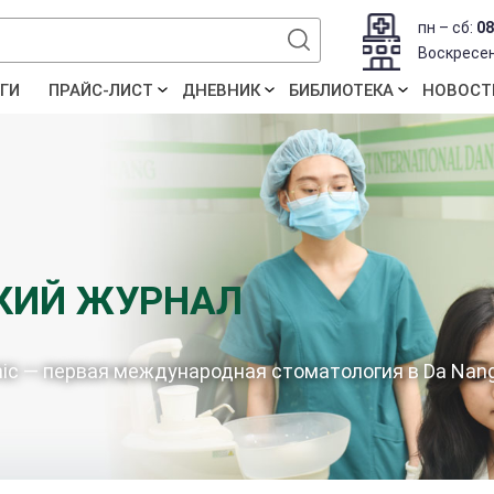
пн – сб:
08
Воскресе
ГИ
ПРАЙС-ЛИСТ
ДНЕВНИК
БИБЛИОТЕКА
НОВОСТ
КИЙ ЖУРНАЛ
linic — первая международная стоматология в Da Nan