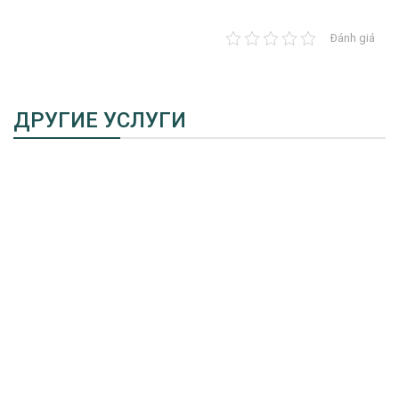
Đánh giá
ДРУГИЕ УСЛУГИ
Deep clean
1. Что такое Deep clean? Обычно структура зубов