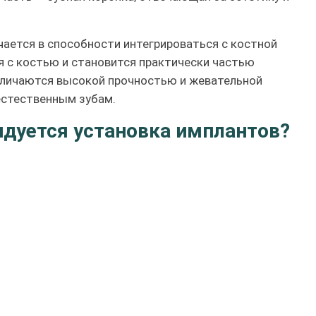
ается в способности интегрироваться с костной
я с костью и становится практически частью
тличаются высокой прочностью и жевательной
естественным зубам.
ндуется установка имплантов?