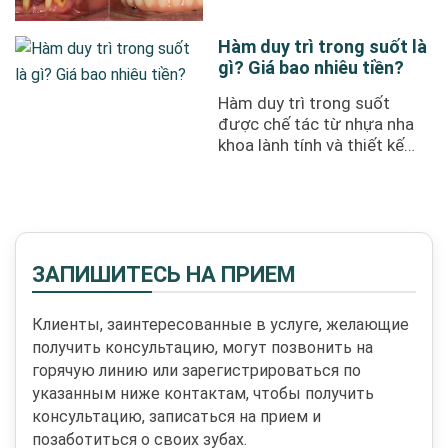
phí là bao nhiêu? Tất cả sẽ ...
Hàm duy trì trong suốt là
gì? Giá bao nhiêu tiền?
Hàm duy trì trong suốt
được chế tác từ nhựa nha
khoa lành tính và thiết kế
dựa trên dấu hàm riêng của
từng ...
ЗАПИШИТЕСЬ НА ПРИЕМ
Клиенты, заинтересованные в услуге, желающие
получить консультацию, могут позвонить на
горячую линию или зарегистрироваться по
указанным ниже контактам, чтобы получить
консультацию, записаться на прием и
позаботиться о своих зубах.