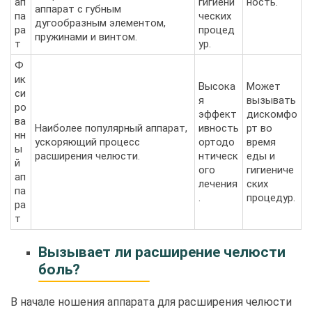
ап
гигиени
ность.
аппарат с губным
па
ческих
дугообразным элементом,
ра
процед
пружинами и винтом.
т
ур.
Ф
ик
Высока
Может
си
я
вызывать
ро
эффект
дискомфо
ва
Наиболее популярный аппарат,
ивность
рт во
нн
ускоряющий процесс
ортодо
время
ы
расширения челюсти.
нтическ
еды и
й
ого
гигиениче
ап
лечения
ских
па
.
процедур.
ра
т
Вызывает ли расширение челюсти
боль?
В начале ношения аппарата для расширения челюсти