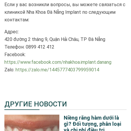
Если у вас возникли вопросы, вы можете связаться с
клиникой Nha Khoa Đà Nẵng Implant по следующим
контактам:
Адрес:
420 đường 2 tháng 9, Quận Hải Châu, TP Đà Nẵng
Телефон: 0899 412 412
Facebook:
https://www.facebook.com/nhakhoa.implant.danang
Zalo:
https://zalo.me/1445777403799959014
ДРУГИЕ НОВОСТИ
Niềng răng hàm dưới là
gì? Đối tượng, phân loại
và chi phí điều trị