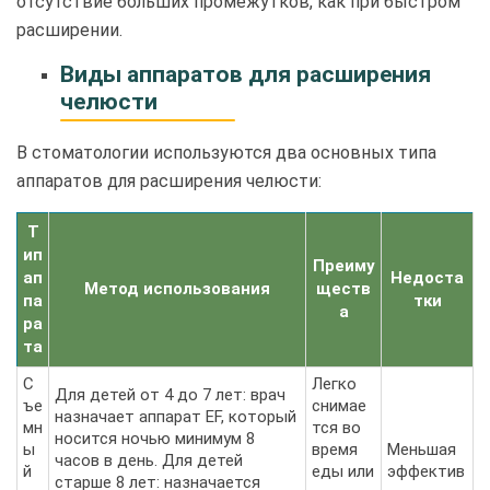
отсутствие больших промежутков, как при быстром
расширении.
Виды аппаратов для расширения
челюсти
В стоматологии используются два основных типа
аппаратов для расширения челюсти:
Т
ип
Преиму
ап
Недоста
Метод использования
ществ
па
тки
а
ра
та
С
Легко
Для детей от 4 до 7 лет: врач
ъе
снимае
назначает аппарат EF, который
мн
тся во
носится ночью минимум 8
ы
время
Меньшая
часов в день. Для детей
й
еды или
эффектив
старше 8 лет: назначается