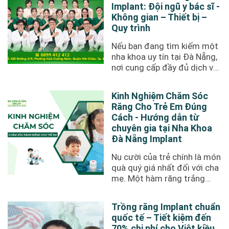
Implant: Đội ngũ y bác sĩ -
Không gian – Thiết bị –
Quy trình
Nếu bạn đang tìm kiếm một
nha khoa uy tín tại Đà Nẵng,
nơi cung cấp đầy đủ dịch vụ
từ trồng răng ...
Kinh Nghiệm Chăm Sóc
Răng Cho Trẻ Em Đúng
Cách - Hướng dẫn từ
chuyên gia tại Nha Khoa
Đà Nẵng Implant
Nụ cười của trẻ chính là món
quà quý giá nhất đối với cha
mẹ. Một hàm răng trắng
sáng, đều đẹp không ...
Trồng răng Implant chuẩn
quốc tế – Tiết kiệm đến
70% chi phí cho Việt kiều