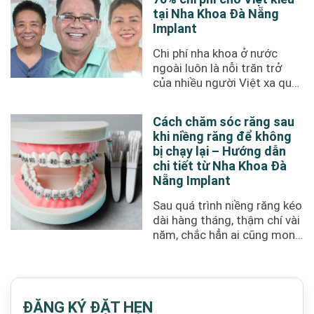
tại Nha Khoa Đà Nẵng
Implant
Chi phí nha khoa ở nước
ngoài luôn là nỗi trăn trở
của nhiều người Việt xa quê,
đặc biệt với các dịch ...
Cách chăm sóc răng sau
khi niềng răng để không
bị chạy lại – Hướng dẫn
chi tiết từ Nha Khoa Đà
Nẵng Implant
Sau quá trình niềng răng kéo
dài hàng tháng, thậm chí vài
năm, chắc hẳn ai cũng mong
muốn sở hữu một hàm răng
...
ĐĂNG KÝ ĐẶT HẸN