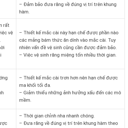
– Đảm bảo đưa răng về đúng vị trí trên khung
hàm.
n rất
việc vệ
– Thiết kế mắc cài này hạn chế được phần nào
.
các mảng bám thức ăn dính vào mắc cài. Tuy
hời
nhiên vấn đề vệ sinh cũng cần được đảm bảo.
i
– Việc vệ sinh răng miệng tốn nhiều thời gian.
ướng
– Thiết kế mắc cài trơn hơn nên hạn chế được
ma khối tối đa.
nh
– Giảm thiểu những ảnh hưởng xấu đến các mô
mềm.
– Thời gian chỉnh nha nhanh chóng.
được
– Đưa răng về đúng vị trí trên khung hàm theo