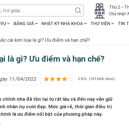
Thứ 2 – Th
Chủ nhật: 
 VỤ
BẢNG GIÁ
NHẬT KÝ NHA KHOA
THƯ VIỆN
TIN 
ắc cài kim loại là gì? Ưu điểm và hạn chế?
ại là gì? Ưu điểm và hạn chế?
gày: 11/04/2022
3.9/5 - (101 bình chọn)
 chỉnh nha đã tồn tại từ rất lâu và đến nay vẫn giữ
 nhân nụ cười đẹp. Mức giá rẻ, thời gian điều trị
chính là ưu điểm nổi bật của phương pháp này.
?