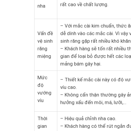
rất cao về chất lượng.
nha
– Với mắc cài kim chuẩn, thức ă
Vấn đề
dễ dính vào các mắc cài. Vì vậy 
vệ sinh
sinh răng gặp rất nhiều khó khăn
răng
– Khách hàng sẽ tốn rất nhiều t
miệng
gian để loại bỏ được hết các loạ
mảng bám gây hại.
Mức
– Thiết kế mắc cài này có độ v
độ
víu cao.
vướng
– Không cẩn thận thường gây ả
víu
hưởng xấu đến môi, má, lưỡi,…
Thời
– Hiệu quả chỉnh nha cao.
gian
– Khách hàng có thể rút ngắn 