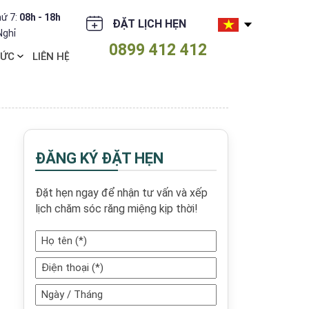
ứ 7:
08h - 18h
ĐẶT LỊCH HẸN
Nghỉ
0899 412 412
TỨC
LIÊN HỆ
ĐĂNG KÝ ĐẶT HẸN
Đặt hẹn ngay để nhận tư vấn và xếp
lịch chăm sóc răng miệng kịp thời!