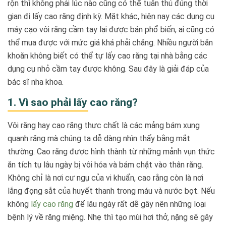
rộn thì không phải lúc nào cũng có thể tuân thủ đúng thời
gian đi lấy cao răng định kỳ. Mặt khác, hiện nay các dụng cụ
máy cạo vôi răng cầm tay lại được bán phổ biến, ai cũng có
thể mua được với mức giá khá phải chăng. Nhiều người băn
khoăn không biết có thể tự lấy cao răng tại nhà bằng các
dụng cụ nhỏ cầm tay được không. Sau đây là giải đáp của
bác sĩ nha khoa.
1. Vì sao phải lấy cao răng?
Vôi răng hay cao răng thực chất là các mảng bám xung
quanh răng mà chúng ta dễ dàng nhìn thấy bằng mắt
thường. Cao răng được hình thành từ những mảnh vụn thức
ăn tích tụ lâu ngày bị vôi hóa và bám chặt vào thân răng.
Không chỉ là nơi cư ngụ của vi khuẩn, cao rằng còn là nơi
lắng đọng sắt của huyết thanh trong máu và nước bọt. Nếu
không
lấy cao răng
để lâu ngày rất dễ gây nên những loại
bệnh lý về răng miệng. Nhẹ thì tạo mùi hơi thở, nặng sẽ gây