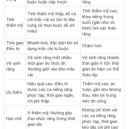
buộc hoặc nắp trượt.
răng
Tính thẩm mỹ cao,
Tính thẩm mỹ thấp, kể cả
khay niềng trong
Tính
với mắc cài sứ (do lộ dây
suốt (gần như vô
thẩm mỹ
cung và thun buộc dễ xỉn
hình) ôm sát thân
màu)
răng
Thời gian
Nhanh hơn, đặc biệt khi sử
Chậm hơn
điều trị
dụng mắc cài tự buộc
Vệ sinh răng mất nhiều
Vệ sinh răng nhanh,
Vệ sinh
thời gian do thức ăn
đơn giản ít tốn thời
răng
thường giắt vào khe mắc
gian do hàm có thể
cài
tháo lắp
Hiệu quả cao, điều trị
Thẩm mỹ cao, an
được các ca niềng răng
toàn, gần như không
Ưu điểm
phức tạp, thời gian ngắn,
đau, tiện lợi trong
chi phí thấp
việc ăn uống
Không chỉ định với
Ít thẩm mỹ, thường gây
các ca niềng răng
Hạn chế
đau nhức răng trong thời
phức tạp, thời gian
gian dài
kéo dài, chi phí cao