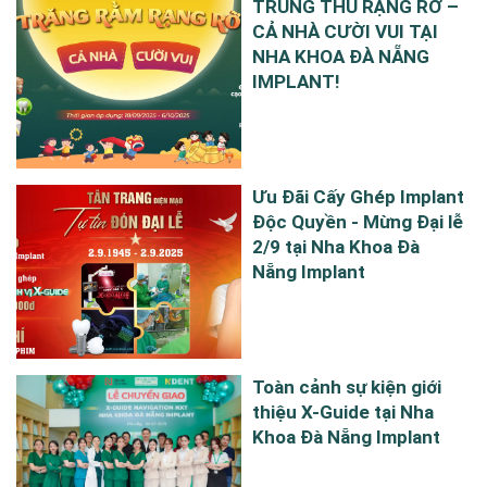
TRUNG THU RẠNG RỠ –
CẢ NHÀ CƯỜI VUI TẠI
NHA KHOA ĐÀ NẴNG
IMPLANT!
Ưu Đãi Cấy Ghép Implant
Độc Quyền - Mừng Đại lễ
2/9 tại Nha Khoa Đà
Nẵng Implant
Toàn cảnh sự kiện giới
thiệu X-Guide tại Nha
Khoa Đà Nẵng Implant