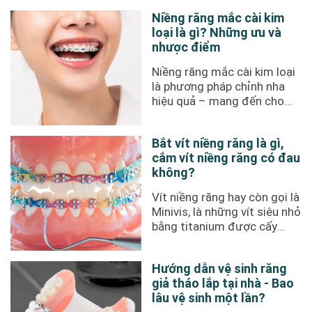
Niềng răng mắc cài kim
loại là gì? Những ưu và
nhược điểm
Niềng răng mắc cài kim loại
là phương pháp chỉnh nha
hiệu quả – mang đến cho
bệnh nhân nụ cười đẹp. Mức
...
Bắt vít niềng răng là gì,
cắm vít niềng răng có đau
không?
Vít niềng răng hay còn gọi là
Minivis, là những vít siêu nhỏ
bằng titanium được cấy
trực tiếp vào xương hàm ...
Hướng dẫn vệ sinh răng
giả tháo lắp tại nhà - Bao
lâu vệ sinh một lần?