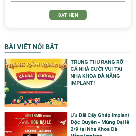
BÀI VIẾT NỔI BẬT
TRUNG THU RẠNG RỠ –
CẢ NHÀ CƯỜI VUI TẠI
NHA KHOA ĐÀ NẴNG
IMPLANT!
Ưu Đãi Cấy Ghép Implant
Độc Quyền - Mừng Đại lễ
2/9 tại Nha Khoa Đà
Nẵng Implant