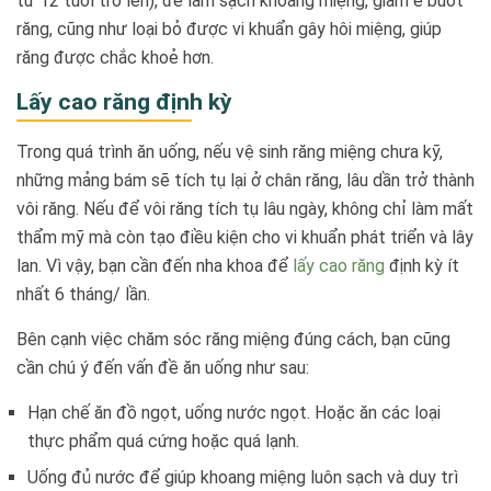
từ 12 tuổi trở lên), để làm sạch khoang miệng, giảm ê buốt
răng, cũng như loại bỏ được vi khuẩn gây hôi miệng, giúp
răng được chắc khoẻ hơn.
Lấy cao răng định kỳ
Trong quá trình ăn uống, nếu vệ sinh răng miệng chưa kỹ,
những mảng bám sẽ tích tụ lại ở chân răng, lâu dần trở thành
vôi răng. Nếu để vôi răng tích tụ lâu ngày, không chỉ làm mất
thẩm mỹ mà còn tạo điều kiện cho vi khuẩn phát triển và lây
lan. Vì vậy, bạn cần đến nha khoa để
lấy cao răng
định kỳ ít
nhất 6 tháng/ lần.
Bên cạnh việc chăm sóc răng miệng đúng cách, bạn cũng
cần chú ý đến vấn đề ăn uống như sau:
Hạn chế ăn đồ ngọt, uống nước ngọt. Hoặc ăn các loại
thực phẩm quá cứng hoặc quá lạnh.
Uống đủ nước để giúp khoang miệng luôn sạch và duy trì