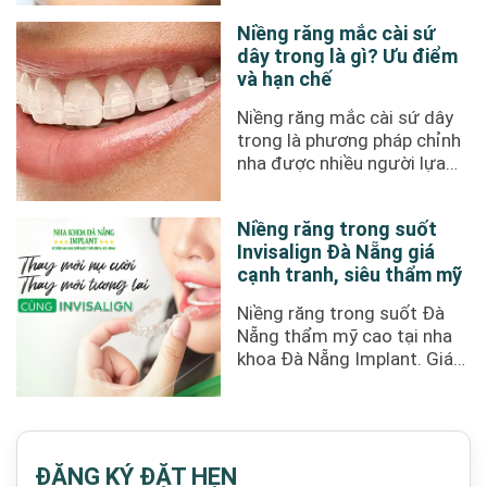
...
Niềng răng mắc cài sứ
dây trong là gì? Ưu điểm
và hạn chế
Niềng răng mắc cài sứ dây
trong là phương pháp chỉnh
nha được nhiều người lựa
chọn nhờ tính thẩm mỹ cao,
...
Niềng răng trong suốt
Invisalign Đà Nẵng giá
cạnh tranh, siêu thẩm mỹ
Niềng răng trong suốt Đà
Nẵng thẩm mỹ cao tại nha
khoa Đà Nẵng Implant. Giá
cạnh tranh chỉ từ 60 triệu
đồng. ...
ĐĂNG KÝ ĐẶT HẸN