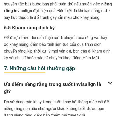
nguyên tắc bắt buộc bạn phải tuân thủ nếu muốn việc
niềng
răng invisalign
đạt hiệu quả. Đặc biệt là khi bạn uống cafe
hay hút thuốc lá để tránh gây xỉn màu cho khay niềng.
6.5 Khám răng định kỳ
Để được theo dõi cẩn thận sự di chuyển của răng và thay
bộ khay niềng, đảm bảo tính liên tục của quá trình dịch
chuyển răng, kịp thời xử lý mọi vấn đề, bạn cần đi khám định
kỳ với nha sĩ hoặc bác sĩ chuyên khoa Răng Hàm Mặt.
7. Những câu hỏi thường gặp
Ưu điểm nềng răng trong suốt Invisalign là
gì?
Do sử dụng các khay trong suốt thay hệ thống mắc cài để
niềng răng nên hầu như người khác không biết được bạn
đang niềng răng, đảm bảo thẩm mỹ tuyệt đối.