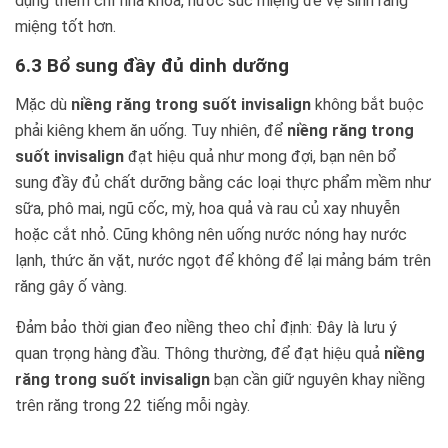
dụng thêm chỉ nha khoa, nước súc miệng để vệ sinh răng
miệng tốt hơn.
6.3 Bổ sung đầy đủ dinh dưỡng
Mặc dù
niềng răng trong suốt invisalign
không bắt buộc
phải kiêng khem ăn uống. Tuy nhiên, để
niềng răng trong
suốt invisalign
đạt hiệu quả như mong đợi, bạn nên bổ
sung đầy đủ chất dưỡng bằng các loại thực phẩm mềm như
sữa, phô mai, ngũ cốc, mỳ, hoa quả và rau củ xay nhuyễn
hoặc cắt nhỏ. Cũng không nên uống nước nóng hay nước
lạnh, thức ăn vặt, nước ngọt để không để lại mảng bám trên
răng gây ố vàng.
Đảm bảo thời gian đeo niềng theo chỉ định: Đây là lưu ý
quan trọng hàng đầu. Thông thường, để đạt hiệu quả
niềng
răng trong suốt invisalign
bạn cần giữ nguyên khay niềng
trên răng trong 22 tiếng mỗi ngày.