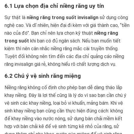
6.1 Lựa chọn địa chỉ niềng răng uy tín
Sự thật là
niềng răng trong suốt invisalign
sử dụng công
nghệ cao. Và dĩ nhiên, hiện đại đi kèm với giá thành cao, “tiền
nào của đó”. Bạn chỉ nên lựa chọn kỹ thuật
niềng răng
trong suốt
khi bạn có đủ ngân sách. Nếu bạn muốn tiết
kiệm thì nên cân nhắc niềng răng mắc cài truyền thống.
Tuyệt đối không nên tìm đến các địa chỉ quảng cáo niềng
răng invisalign giá rẻ, không hiểu rõ chất lượng dịch vụ.
6.2 Chú ý vệ sinh răng miệng
Niềng răng không cố định cho phép bạn dễ dàng tháo lắp
khay niềng. Đây là lợi thế cũng là lý do vì sao bạn cần chú ý
vệ sinh các khay niềng, loại bỏ vi khuẩn, mảng bám. Khi vệ
sinh khay niềng bạn cũng cần thực hiện đúng cách: không
để khay niềng vào nước nóng, sử dụng bàn chải mềm kết
hợp với bàn chải kẽ để vệ sinh từng kẽ nhỏ của răng, sử