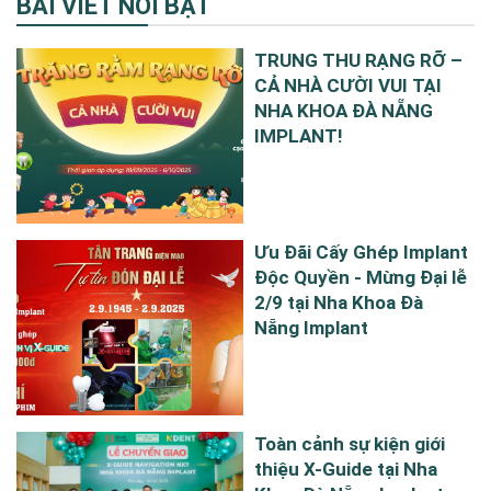
BÀI VIẾT NỔI BẬT
TRUNG THU RẠNG RỠ –
CẢ NHÀ CƯỜI VUI TẠI
NHA KHOA ĐÀ NẴNG
IMPLANT!
Ưu Đãi Cấy Ghép Implant
Độc Quyền - Mừng Đại lễ
2/9 tại Nha Khoa Đà
Nẵng Implant
Toàn cảnh sự kiện giới
thiệu X-Guide tại Nha