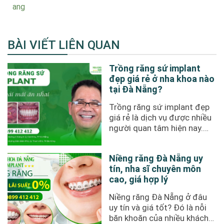
ang
BÀI VIẾT LIÊN QUAN
Trồng răng sứ implant
đẹp giá rẻ ở nha khoa nào
tại Đà Nẵng?
Trồng răng sứ implant đẹp
giá rẻ là dịch vụ được nhiều
người quan tâm hiện nay.
Tại Đà Nẵng, khách hàng ...
Niềng răng Đà Nẵng uy
tín, nha sĩ chuyên môn
cao, giá hợp lý
Niềng răng Đà Nẵng ở đâu
uy tín và giá tốt? Đó là nỗi
băn khoăn của nhiều khách