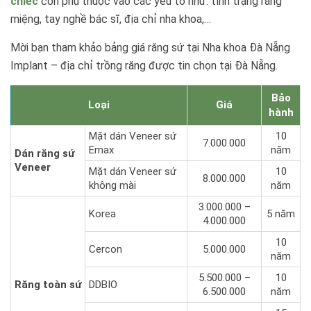
chiếc
còn phụ thuộc vào các yếu tố như: tình trạng răng
miệng, tay nghề bác sĩ, địa chỉ nha khoa,…
Mời bạn tham khảo bảng giá răng sứ tại Nha khoa Đà Nẵng
Implant – địa chỉ trồng răng được tin chọn tại Đà Nẵng.
Bảo
Loại
Giá
hành
Mặt dán Veneer sứ
10
7.000.000
Emax
năm
Dán răng sứ
Veneer
Mặt dán Veneer sứ
10
8.000.000
không mài
năm
3.000.000 –
Korea
5 năm
4.000.000
10
Cercon
5.000.000
năm
5.500.000 –
10
Răng toàn sứ
DDBIO
6.500.000
năm