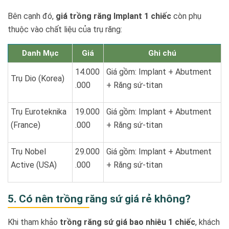
Bên cạnh đó,
giá trồng răng Implant 1 chiếc
còn phụ
thuộc vào chất liệu của trụ răng:
Danh Mục
Giá
Ghi chú
14.000
Giá gồm: Implant + Abutment
Trụ Dio (Korea)
.000
+ Răng sứ-titan
Trụ Euroteknika
19.000
Giá gồm: Implant + Abutment
(France)
.000
+ Răng sứ-titan
Trụ Nobel
29.000
Giá gồm: Implant + Abutment
Active (USA)
.000
+ Răng sứ-titan
5. Có nên trồng răng sứ giá rẻ không?
Khi tham khảo
trồng răng sứ giá bao nhiêu 1 chiếc
, khách