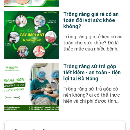
hàng khi tìm kiếm phòng ...
Trồng răng giá rẻ có an
toàn đối với sức khỏe
không?
Trồng răng giá rẻ liệu có an
toàn cho sức khỏe? Đó là
thắc mắc của nhiều bệnh
nhân khi nhìn thấy thông ...
Trồng răng sứ trả góp
tiết kiệm - an toàn - tiện
lợi tại Đà Nẵng
Trồng răng sứ trả góp có
nên không? ai có thể thực
hiện và chi phí được tính
như thế nào luôn là mối
quan ...