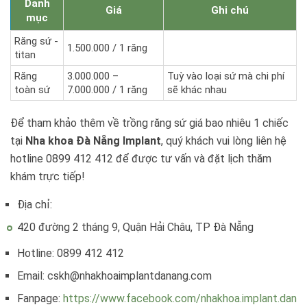
Danh
Giá
Ghi chú
mục
Răng sứ -
1.500.000 / 1 răng
titan
Răng
3.000.000 –
Tuỳ vào loại sứ mà chi phí
toàn sứ
7.000.000 / 1 răng
sẽ khác nhau
Để tham khảo thêm về trồng răng sứ giá bao nhiêu 1 chiếc
tại
Nha khoa Đà Nẵng Implant
, quý khách vui lòng liên hệ
hotline 0899 412 412 để được tư vấn và đặt lịch thăm
khám trực tiếp!
Địa chỉ:
420 đường 2 tháng 9, Quận Hải Châu, TP Đà Nẵng
Hotline: 0899 412 412
Email: cskh@nhakhoaimplantdanang.com
Fanpage:
https://www.facebook.com/nhakhoa.implant.dan