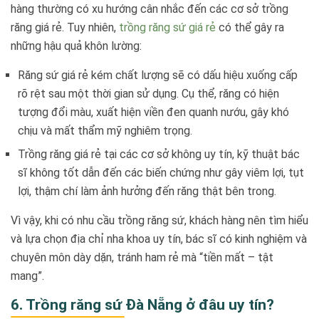
hàng thường có xu hướng cân nhắc đến các cơ sở trồng
răng giá rẻ. Tuy nhiên,
trồng răng sứ giá rẻ
có thể gây ra
những hậu quả khôn lường:
Răng sứ giá rẻ kém chất lượng sẽ có dấu hiệu xuống cấp
rõ rệt sau một thời gian sử dụng. Cụ thể, răng có hiện
tượng đổi màu, xuất hiện viền đen quanh nướu, gây khó
chịu và mất thẩm mỹ nghiêm trọng.
Trồng răng giá rẻ tại các cơ sở không uy tín, kỹ thuật bác
sĩ không tốt dẫn đến các biến chứng như gây viêm lợi, tụt
lợi, thậm chí làm ảnh hưởng đến răng thật bên trong.
Vì vậy, khi có nhu cầu trồng răng sứ, khách hàng nên tìm hiểu
và lựa chọn địa chỉ nha khoa uy tín, bác sĩ có kinh nghiệm và
chuyên môn dày dặn, tránh ham rẻ mà “tiền mất – tật
mang”.
6. Trồng răng sứ Đà Nẵng ở đâu uy tín?