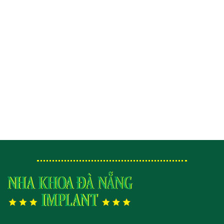
Niềng răng khay trong suốt Invisalign
Niềng răng bằng khay trong suốt Invisalign là kỹ
thuật niềng răng sử dụng các “khay” trong suốt để
di chuyển ...