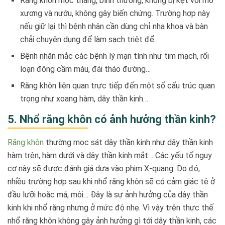
Răng khôn mọc thẳng, bình thường, không bị kẹt với mô
xương và nướu, không gây biến chứng. Trường hợp này
nếu giữ lại thì bệnh nhân cần dùng chỉ nha khoa và bàn
chải chuyên dụng để làm sạch triệt để.
Bệnh nhân mắc các bệnh lý mạn tính như tim mạch, rối
loạn đông cầm máu, đái tháo đường…
Răng khôn liên quan trực tiếp đến một số cấu trúc quan
trọng như xoang hàm, dây thần kinh…
5. Nhổ răng khôn có ảnh hưởng thần kinh?
Răng khôn
thường mọc sát dây thần kinh như dây thần kinh
hàm trên, hàm dưới và dây thần kinh mắt… Các yếu tố nguy
cơ này sẽ được đánh giá dựa vào phim X-quang. Do đó,
nhiều trường hợp sau khi nhổ răng khôn sẽ có cảm giác tê ở
đầu lưỡi hoặc má, môi… Đây là sự ảnh hưởng của dây thần
kinh khi nhổ răng nhưng ở mức độ nhẹ. Vì vậy trên thực thế
nhổ răng khôn không gây ảnh hưởng gì tới dây thần kinh, các