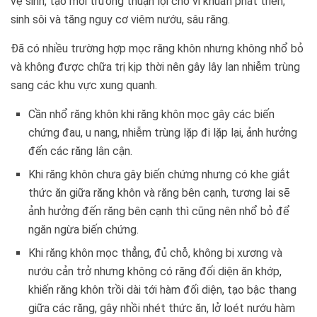
vệ sinh, tạo môi trường thuận lợi cho vi khuẩn phát triển,
sinh sôi và tăng nguy cơ viêm nướu, sâu răng.
Đã có nhiều trường hợp mọc răng khôn nhưng không nhổ bỏ
và không được chữa trị kịp thời nên gây lây lan nhiễm trùng
sang các khu vực xung quanh.
Cần nhổ răng khôn khi răng khôn mọc gây các biến
chứng đau, u nang, nhiễm trùng lặp đi lặp lại, ảnh hưởng
đến các răng lân cận.
Khi răng khôn chưa gây biến chứng nhưng có khe giắt
thức ăn giữa răng khôn và răng bên cạnh, tương lai sẽ
ảnh hưởng đến răng bên cạnh thì cũng nên nhổ bỏ để
ngăn ngừa biến chứng.
Khi răng khôn mọc thẳng, đủ chỗ, không bị xương và
nướu cản trở nhưng không có răng đối diện ăn khớp,
khiến răng khôn trồi dài tới hàm đối diện, tạo bậc thang
giữa các răng, gây nhồi nhét thức ăn, lở loét nướu hàm