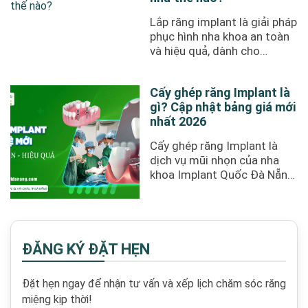
Lắp răng implant là giải pháp
phục hình nha khoa an toàn
và hiệu quả, dành cho
trường hợp mất một hoặc
nhiều ...
Cấy ghép răng Implant là
gì? Cập nhật bảng giá mới
nhất 2026
Cấy ghép răng Implant là
dịch vụ mũi nhọn của nha
khoa Implant Quốc Đà Nẵng.
Nổi tiếng với sự an toàn và
uy ...
ĐĂNG KÝ ĐẶT HẸN
Đặt hẹn ngay để nhận tư vấn và xếp lịch chăm sóc răng
miệng kịp thời!