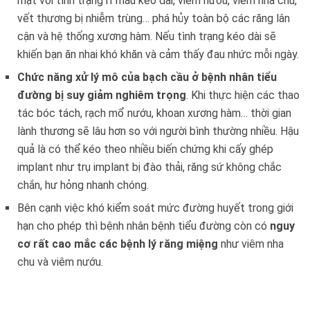
mặt với tình trạng rỉ máu kéo dài, viêm nướu, viêm nha chu,
vết thương bị nhiễm trùng… phá hủy toàn bộ các răng lân
cận và hệ thống xương hàm. Nếu tình trạng kéo dài sẽ
khiến bạn ăn nhai khó khăn và cảm thấy đau nhức mỗi ngày.
Chức năng xử lý mô của bạch cầu ở bệnh nhân tiểu
đường bị suy giảm nghiêm trọng
. Khi thực hiện các thao
tác bóc tách, rạch mổ nướu, khoan xương hàm… thời gian
lành thương sẽ lâu hơn so với người bình thường nhiều. Hậu
quả là có thể kéo theo nhiều biến chứng khi cấy ghép
implant như trụ implant bị đào thải, răng sứ không chắc
chắn, hư hỏng nhanh chóng.
Bên cạnh việc khó kiểm soát mức đường huyết trong giới
hạn cho phép thì bệnh nhân bệnh tiểu đường còn có
nguy
cơ rất cao mắc các bệnh lý răng miệng
như viêm nha
chu và viêm nướu.