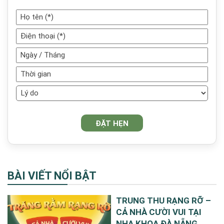
BÀI VIẾT NỔI BẬT
TRUNG THU RẠNG RỠ –
CẢ NHÀ CƯỜI VUI TẠI
NHA KHOA ĐÀ NẴNG