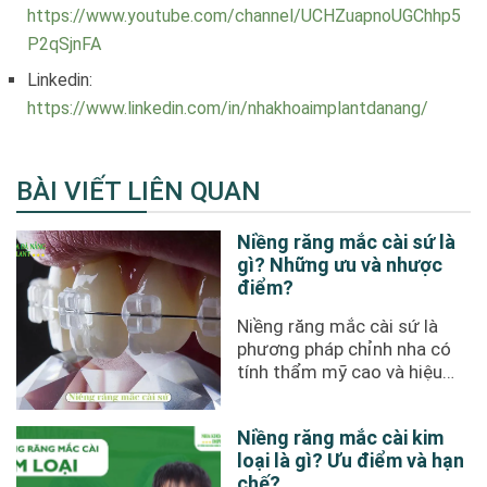
https://www.youtube.com/channel/UCHZuapnoUGChhp5
P2qSjnFA
Linkedin:
https://www.linkedin.com/in/nhakhoaimplantdanang/
BÀI VIẾT LIÊN QUAN
Niềng răng mắc cài sứ là
gì? Những ưu và nhược
điểm?
Niềng răng mắc cài sứ là
phương pháp chỉnh nha có
tính thẩm mỹ cao và hiệu
quả tốt, giúp cải thiện các ...
Niềng răng mắc cài kim
loại là gì? Ưu điểm và hạn
chế?