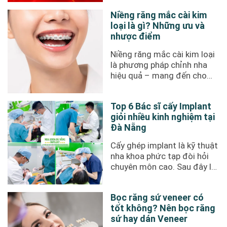
Niềng răng mắc cài kim
loại là gì? Những ưu và
nhược điểm
Niềng răng mắc cài kim loại
là phương pháp chỉnh nha
hiệu quả – mang đến cho
bệnh nhân nụ cười đẹp. Mức
...
Top 6 Bác sĩ cấy Implant
giỏi nhiều kinh nghiệm tại
Đà Nẵng
Cấy ghép implant là kỹ thuật
nha khoa phức tạp đòi hỏi
chuyên môn cao. Sau đây là
gợi ý top 6 bác sĩ cấy ...
Bọc răng sứ veneer có
tốt không? Nên bọc răng
sứ hay dán Veneer