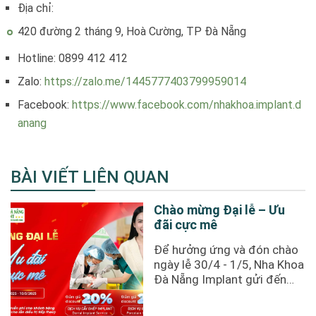
Địa chỉ:
420 đường 2 tháng 9, Hoà Cường, TP Đà Nẵng
Hotline: 0899 412 412
Zalo:
https://zalo.me/1445777403799959014
Facebook:
https://www.facebook.com/nhakhoa.implant.d
anang
BÀI VIẾT LIÊN QUAN
Chào mừng Đại lễ – Ưu
đãi cực mê
Để hưởng ứng và đón chào
ngày lễ 30/4 - 1/5, Nha Khoa
Đà Nẵng Implant gửi đến
quý khách hàng chương
trình ưu ...