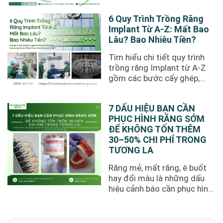
nay. Tuy ...
6 Quy Trình Trồng Răng
Implant Từ A-Z: Mất Bao
Lâu? Bao Nhiêu Tiền?
Tìm hiểu chi tiết quy trình
trồng răng Implant từ A-Z
gồm các bước cấy ghép,
thời gian phục hồi, chi phí
thực ...
7 DẤU HIỆU BẠN CẦN
PHỤC HÌNH RĂNG SỚM
ĐỂ KHÔNG TỐN THÊM
30–50% CHI PHÍ TRONG
TƯƠNG LA
Răng mẻ, mất răng, ê buốt
hay đổi màu là những dấu
hiệu cảnh báo cần phục hình
sớm. Tìm hiểu 7 dấu ...