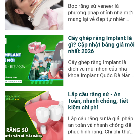
Bọc răng sứ veneer là
phương pháp chỉnh nha mới
mang lại vẻ đẹp tự nhiên
cho hàm răng, khắc phục
được ...
Cấy ghép răng Implant là
gì? Cập nhật bảng giá mới
nhất 2026
Cấy ghép răng Implant là
dịch vụ mũi nhọn của nha
khoa Implant Quốc Đà Nẵng.
Nổi tiếng với sự an toàn và
uy ...
Lắp cầu răng sứ - An
toàn, nhanh chóng, tiết
kiệm chi phí
Lắp cầu răng sứ là giải pháp
an toàn và nhanh chóng để
phục hình răng. Chi phí thực
hiện phương pháp này rẻ ...