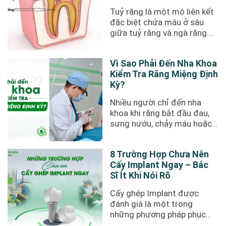
Tuỷ răng là một mô liên kết
đặc biệt chứa máu ở sâu
giữa tuỷ răng và ngà răng.
Vậy bạn đã thực sự ...
Vì Sao Phải Đến Nha Khoa
Kiểm Tra Răng Miệng Định
Kỳ?
Nhiều người chỉ đến nha
khoa khi răng bắt đầu đau,
sưng nướu, chảy máu hoặc
gặp khó khăn khi ăn nhai.
Tuy ...
8 Trường Hợp Chưa Nên
Cấy Implant Ngay – Bác
Sĩ Ít Khi Nói Rõ
Cấy ghép Implant được
đánh giá là một trong
những phương pháp phục
hồi răng mất hiệu quả hiện