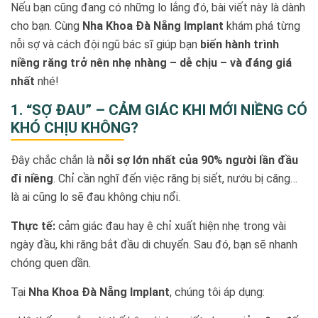
Nếu bạn cũng đang có những lo lắng đó, bài viết này là dành
cho bạn. Cùng
Nha Khoa Đà Nẵng Implant
khám phá từng
nỗi sợ và cách đội ngũ bác sĩ giúp bạn
biến hành trình
niềng răng trở nên nhẹ nhàng – dễ chịu – và đáng giá
nhất
nhé!
1. “SỢ ĐAU” – CẢM GIÁC KHI MỚI NIỀNG CÓ
KHÓ CHỊU KHÔNG?
Đây chắc chắn là
nỗi sợ lớn nhất của 90% người lần đầu
đi niềng
. Chỉ cần nghĩ đến việc răng bị siết, nướu bị căng…
là ai cũng lo sẽ đau không chịu nổi.
Thực tế:
cảm giác đau hay ê chỉ xuất hiện nhẹ trong vài
ngày đầu, khi răng bắt đầu di chuyển. Sau đó, bạn sẽ nhanh
chóng quen dần.
Tại
Nha Khoa Đà Nẵng Implant
, chúng tôi áp dụng: