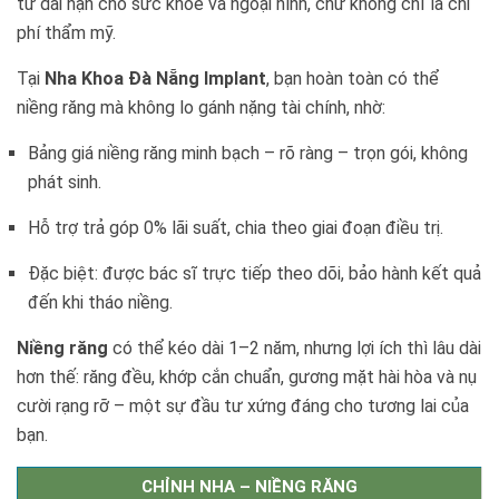
tư dài hạn cho sức khỏe và ngoại hình, chứ không chỉ là chi
phí thẩm mỹ.
Tại
Nha Khoa Đà Nẵng Implant
, bạn hoàn toàn có thể
niềng răng mà không lo gánh nặng tài chính, nhờ:
Bảng giá niềng răng minh bạch – rõ ràng – trọn gói, không
phát sinh.
Hỗ trợ trả góp 0% lãi suất, chia theo giai đoạn điều trị.
Đặc biệt: được bác sĩ trực tiếp theo dõi, bảo hành kết quả
đến khi tháo niềng.
Niềng răng
có thể kéo dài 1–2 năm, nhưng lợi ích thì lâu dài
hơn thế: răng đều, khớp cắn chuẩn, gương mặt hài hòa và nụ
cười rạng rỡ – một sự đầu tư xứng đáng cho tương lai của
bạn.
CHỈNH NHA – NIỀNG RĂNG