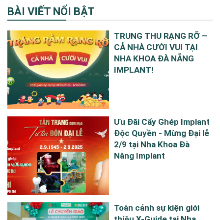
BÀI VIẾT NỔI BẬT
TRUNG THU RẠNG RỠ –
CẢ NHÀ CƯỜI VUI TẠI
NHA KHOA ĐÀ NẴNG
IMPLANT!
Ưu Đãi Cấy Ghép Implant
Độc Quyền - Mừng Đại lễ
2/9 tại Nha Khoa Đà
Nẵng Implant
Toàn cảnh sự kiện giới
thiệu X-Guide tại Nha