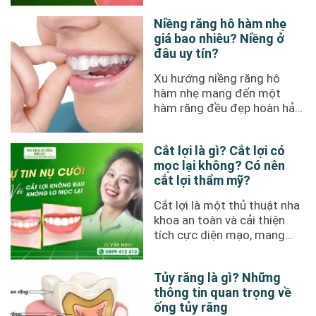
Niềng răng hô hàm nhẹ
giá bao nhiêu? Niềng ở
đâu uy tín?
Xu hướng niềng răng hô
hàm nhẹ mang đến một
hàm răng đều đẹp hoàn hảo
và một nụ cười tự tin khi
giao ...
Cắt lợi là gì? Cắt lợi có
mọc lại không? Có nên
cắt lợi thẩm mỹ?
Cắt lợi là một thủ thuật nha
khoa an toàn và cải thiện
tích cực diện mạo, mang
đến nụ cười rạng rỡ ...
Tủy răng là gì? Những
thông tin quan trọng về
ống tủy răng