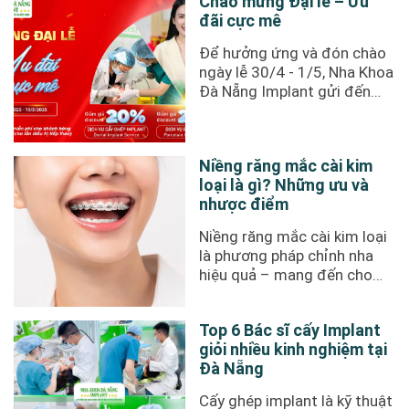
Chào mừng Đại lễ – Ưu
đãi cực mê
Để hưởng ứng và đón chào
ngày lễ 30/4 - 1/5, Nha Khoa
Đà Nẵng Implant gửi đến
quý khách hàng chương
trình ưu ...
Niềng răng mắc cài kim
loại là gì? Những ưu và
nhược điểm
Niềng răng mắc cài kim loại
là phương pháp chỉnh nha
hiệu quả – mang đến cho
bệnh nhân nụ cười đẹp. Mức
...
Top 6 Bác sĩ cấy Implant
giỏi nhiều kinh nghiệm tại
Đà Nẵng
Cấy ghép implant là kỹ thuật