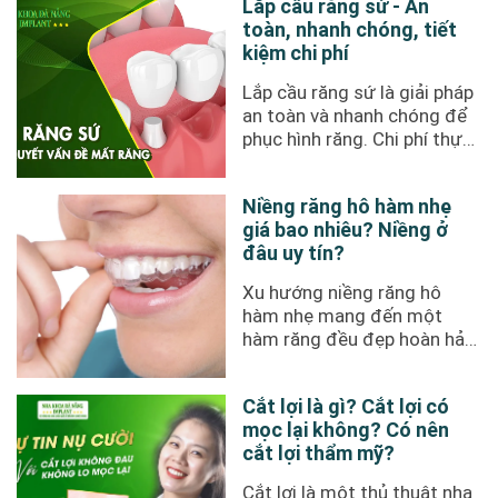
Lắp cầu răng sứ - An
toàn, nhanh chóng, tiết
kiệm chi phí
Lắp cầu răng sứ là giải pháp
an toàn và nhanh chóng để
phục hình răng. Chi phí thực
hiện phương pháp này rẻ ...
Niềng răng hô hàm nhẹ
giá bao nhiêu? Niềng ở
đâu uy tín?
Xu hướng niềng răng hô
hàm nhẹ mang đến một
hàm răng đều đẹp hoàn hảo
và một nụ cười tự tin khi
giao ...
Cắt lợi là gì? Cắt lợi có
mọc lại không? Có nên
cắt lợi thẩm mỹ?
Cắt lợi là một thủ thuật nha