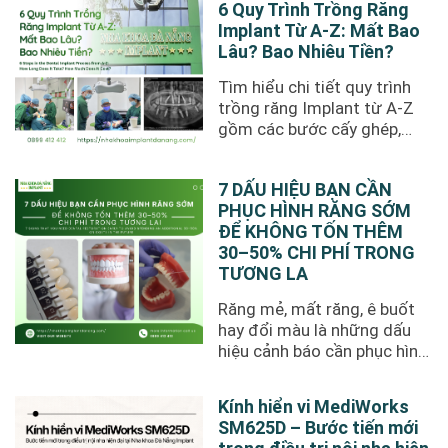
6 Quy Trình Trồng Răng
Implant Từ A-Z: Mất Bao
Lâu? Bao Nhiêu Tiền?
Tìm hiểu chi tiết quy trình
trồng răng Implant từ A-Z
gồm các bước cấy ghép,
thời gian phục hồi, chi phí
thực ...
7 DẤU HIỆU BẠN CẦN
PHỤC HÌNH RĂNG SỚM
ĐỂ KHÔNG TỐN THÊM
30–50% CHI PHÍ TRONG
TƯƠNG LA
Răng mẻ, mất răng, ê buốt
hay đổi màu là những dấu
hiệu cảnh báo cần phục hình
sớm. Tìm hiểu 7 dấu ...
Kính hiển vi MediWorks
SM625D – Bước tiến mới