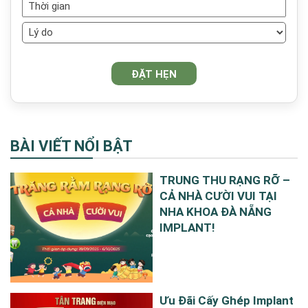
BÀI VIẾT NỔI BẬT
TRUNG THU RẠNG RỠ –
CẢ NHÀ CƯỜI VUI TẠI
NHA KHOA ĐÀ NẴNG
IMPLANT!
Ưu Đãi Cấy Ghép Implant