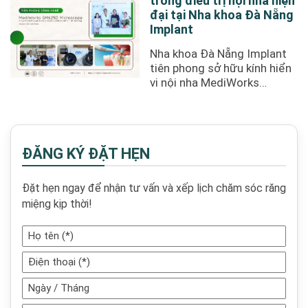
trong điều trị nội nha hiện
đại tại Nha khoa Đà Nẵng
Implant
Nha khoa Đà Nẵng Implant
tiên phong sở hữu kính hiển
vi nội nha MediWorks
SM625D đầu tiên tại Đà
Nẵng, nâng tầm ...
ĐĂNG KÝ ĐẶT HẸN
Đặt hẹn ngay để nhận tư vấn và xếp lịch chăm sóc răng
miệng kịp thời!