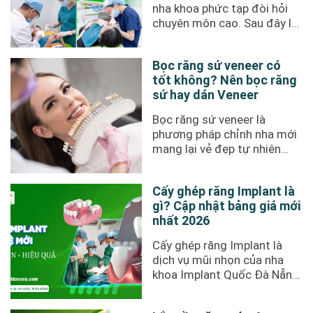
nha khoa phức tạp đòi hỏi
chuyên môn cao. Sau đây là
gợi ý top 6 bác sĩ cấy ...
Bọc răng sứ veneer có
tốt không? Nên bọc răng
sứ hay dán Veneer
Bọc răng sứ veneer là
phương pháp chỉnh nha mới
mang lại vẻ đẹp tự nhiên
cho hàm răng, khắc phục
được ...
Cấy ghép răng Implant là
gì? Cập nhật bảng giá mới
nhất 2026
Cấy ghép răng Implant là
dịch vụ mũi nhọn của nha
khoa Implant Quốc Đà Nẵng.
Nổi tiếng với sự an toàn và
uy ...