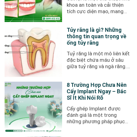
khoa an toàn và cải thiện
tích cực diện mạo, mang
đến nụ cười rạng rỡ ...
Tủy răng là gì? Những
thông tin quan trọng về
ống tủy răng
Tuỷ răng là một mô liên kết
đặc biệt chứa máu ở sâu
giữa tuỷ răng và ngà răng.
Vậy bạn đã thực sự ...
8 Trường Hợp Chưa Nên
Cấy Implant Ngay – Bác
Sĩ Ít Khi Nói Rõ
Cấy ghép Implant được
đánh giá là một trong
những phương pháp phục
hồi răng mất hiệu quả hiện
nay. Tuy ...