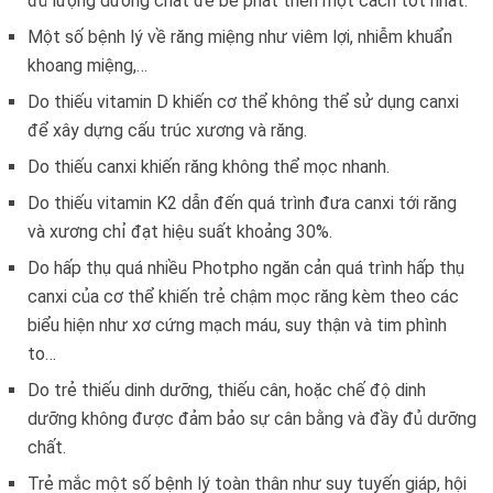
đủ lượng dưỡng chất để bé phát triển một cách tốt nhất.
Một số bệnh lý về răng miệng như viêm lợi, nhiễm khuẩn
khoang miệng,…
Do thiếu vitamin D khiến cơ thể không thể sử dụng canxi
để xây dựng cấu trúc xương và răng.
Do thiếu canxi khiến răng không thể mọc nhanh.
Do thiếu vitamin K2 dẫn đến quá trình đưa canxi tới răng
và xương chỉ đạt hiệu suất khoảng 30%.
Do hấp thụ quá nhiều Photpho ngăn cản quá trình hấp thụ
canxi của cơ thể khiến trẻ chậm mọc răng kèm theo các
biểu hiện như xơ cứng mạch máu, suy thận và tim phình
to…
Do trẻ thiếu dinh dưỡng, thiếu cân, hoặc chế độ dinh
dưỡng không được đảm bảo sự cân bằng và đầy đủ dưỡng
chất.
Trẻ mắc một số bệnh lý toàn thân như suy tuyến giáp, hội