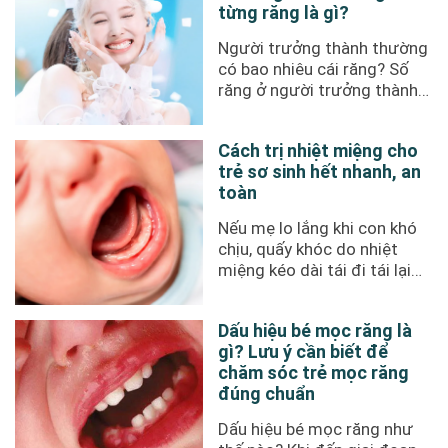
từng răng là gì?
Người trưởng thành thường
có bao nhiêu cái răng? Số
răng ở người trưởng thành
và trẻ em khác nhau như thế
...
Cách trị nhiệt miệng cho
trẻ sơ sinh hết nhanh, an
toàn
Nếu mẹ lo lắng khi con khó
chịu, quấy khóc do nhiệt
miệng kéo dài tái đi tái lại
thì cách trị nhiệt miệng ...
Dấu hiệu bé mọc răng là
gì? Lưu ý cần biết để
chăm sóc trẻ mọc răng
đúng chuẩn
Dấu hiệu bé mọc răng như