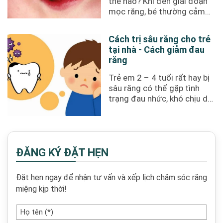
thế nào? Khi đến giai đoạn
mọc răng, bé thường cảm
thấy khó chịu, với nhiều ...
Cách trị sâu răng cho trẻ
tại nhà - Cách giảm đau
răng
Trẻ em 2 – 4 tuổi rất hay bị
sâu răng có thể gặp tình
trạng đau nhức, khó chịu dễ
dẫn đến chán ăn. Sau ...
ĐĂNG KÝ ĐẶT HẸN
Đặt hẹn ngay để nhận tư vấn và xếp lịch chăm sóc răng
miệng kịp thời!