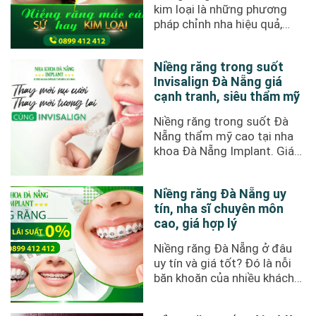
kim loại là những phương
pháp chỉnh nha hiệu quả,
giúp cải thiện thẩm mỹ và
khả ...
Niềng răng trong suốt
Invisalign Đà Nẵng giá
cạnh tranh, siêu thẩm mỹ
Niềng răng trong suốt Đà
Nẵng thẩm mỹ cao tại nha
khoa Đà Nẵng Implant. Giá
cạnh tranh chỉ từ 60 triệu
đồng. ...
Niềng răng Đà Nẵng uy
tín, nha sĩ chuyên môn
cao, giá hợp lý
Niềng răng Đà Nẵng ở đâu
uy tín và giá tốt? Đó là nỗi
băn khoăn của nhiều khách
hàng khi tìm kiếm phòng ...