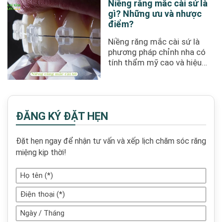
Niềng răng mắc cài sứ là
gì? Những ưu và nhược
điểm?
Niềng răng mắc cài sứ là
phương pháp chỉnh nha có
tính thẩm mỹ cao và hiệu
quả tốt, giúp cải thiện các ...
ĐĂNG KÝ ĐẶT HẸN
Đặt hẹn ngay để nhận tư vấn và xếp lịch chăm sóc răng
miệng kịp thời!