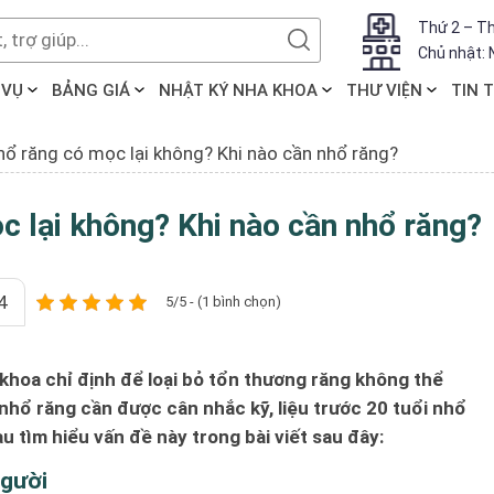
Thứ 2 – Th
Chủ nhật: 
 VỤ
BẢNG GIÁ
NHẬT KÝ NHA KHOA
THƯ VIỆN
TIN 
hổ răng có mọc lại không? Khi nào cần nhổ răng?
c lại không? Khi nào cần nhổ răng?
4
5/5 - (1 bình chọn)
khoa chỉ định để loại bỏ tổn thương răng không thể
 nhổ răng cần được cân nhắc kỹ, liệu trước 20 tuổi nhổ
 tìm hiểu vấn đề này trong bài viết sau đây:
người