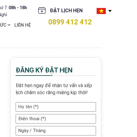
ứ 7:
08h - 18h
ĐẶT LỊCH HẸN
Nghỉ
0899 412 412
TỨC
LIÊN HỆ
ĐĂNG KÝ ĐẶT HẸN
Đặt hẹn ngay để nhận tư vấn và xếp
lịch chăm sóc răng miệng kịp thời!