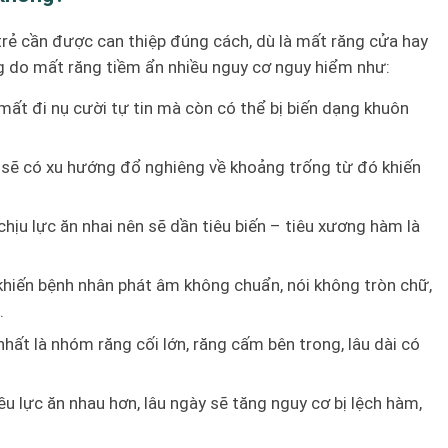
trẻ cần được can thiệp đúng cách, dù là mất răng cửa hay
g do mất răng tiềm ẩn nhiều nguy cơ nguy hiểm như:
ất đi nụ cười tự tin mà còn có thể bị biến dạng khuôn
t sẽ có xu hướng đổ nghiêng về khoảng trống từ đó khiến
ịu lực ăn nhai nên sẽ dần tiêu biến – tiêu xương hàm là
 khiến bệnh nhân phát âm không chuẩn, nói không tròn chữ,
.
 nhất là nhóm răng cối lớn, răng cấm bên trong, lâu dài có
u lực ăn nhau hơn, lâu ngày sẽ tăng nguy cơ bị lệch hàm,