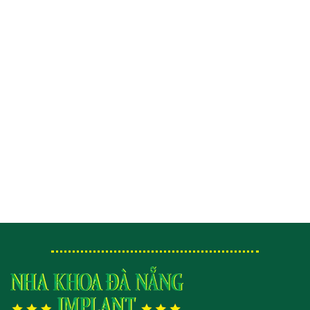
dụng hệ thống dây cung và mắc cài với mục đích sắp
xếp ...
Niềng răng mắc cài sứ tự buộc
Phương pháp niềng răng mắc cài sứ tự buộc hay còn
gọi tự đóng / tự khóa, có cấu tạo giống với niềng ...